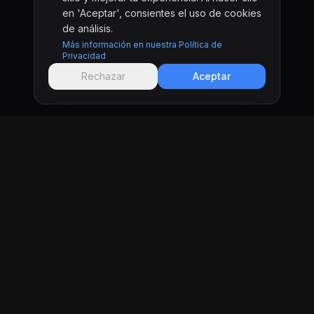
en 'Aceptar', consientes el uso de cookies
de análisis.
Más información en nuestra Política de
Privacidad
Rechazar
Aceptar
KRONIFY
Estudio de desarrollo de software en Tijuana y
San Diego creando sitios web y aplicaciones a
la medida para negocios que quieren
resultados reales.
Tijuana, MX y San Diego, CA
PÁGINAS