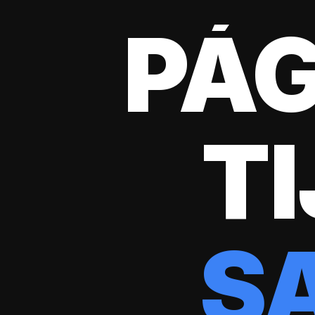
PÁG
T
S