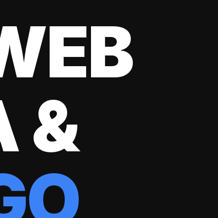
 WEB
 &
GO