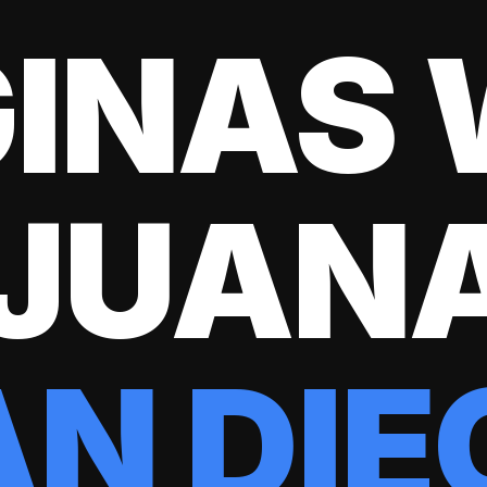
INAS
IJUANA
AN DIE