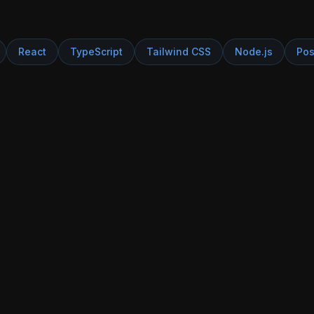
React
TypeScript
Tailwind CSS
Node.js
Pos